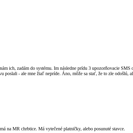
dnám ich, zadám do systému. Im následne prídu 3 upozorňovacie SMS o 
poslali - ale mne žiaľ nepríde. Áno, môže sa stať, že to zle odošlú, aleb
z má na MR chrbtice. Má vytečené platničky, alebo posunuté stavce.