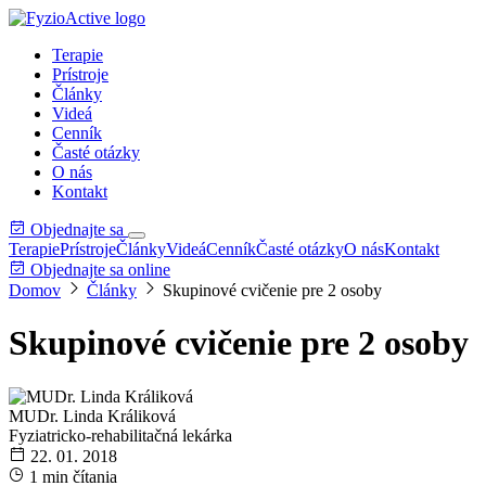
Terapie
Prístroje
Články
Videá
Cenník
Časté otázky
O nás
Kontakt
Objednajte sa
Terapie
Prístroje
Články
Videá
Cenník
Časté otázky
O nás
Kontakt
Objednajte sa online
Domov
Články
Skupinové cvičenie pre 2 osoby
Skupinové cvičenie pre 2 osoby
MUDr. Linda Králiková
Fyziatricko-rehabilitačná lekárka
22. 01. 2018
1 min čítania